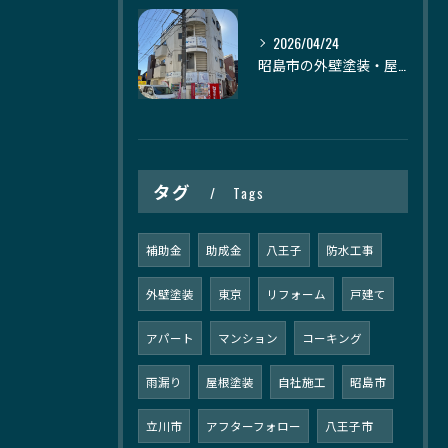
2026/04/24
昭島市の外壁塗装・屋根塗装｜株式会社日建装社
タグ
Tags
補助金
助成金
八王子
防水工事
外壁塗装
東京
リフォーム
戸建て
アパート
マンション
コーキング
雨漏り
屋根塗装
自社施工
昭島市
立川市
アフターフォロー
八王子市