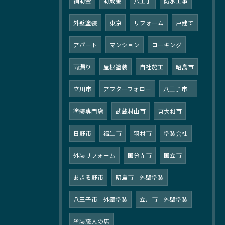
補助金
助成金
八王子
防水工事
外壁塗装
東京
リフォーム
戸建て
アパート
マンション
コーキング
雨漏り
屋根塗装
自社施工
昭島市
立川市
アフターフォロー
八王子市
塗装専門店
武蔵村山市
東大和市
日野市
福生市
羽村市
塗装会社
外装リフォーム
国分寺市
国立市
あきる野市
昭島市 外壁塗装
八王子市 外壁塗装
立川市 外壁塗装
塗装職人の店