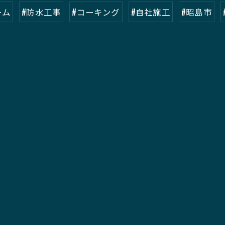
ーム
#防水工事
#コーキング
#自社施工
#昭島市