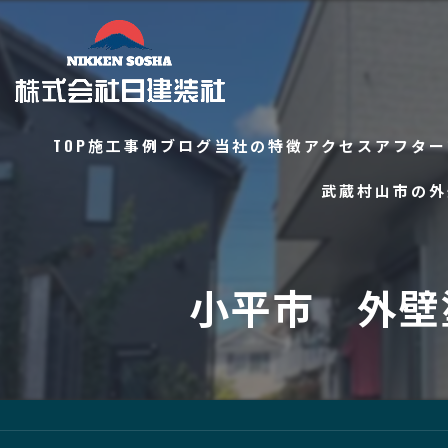
TOP
施工事例
ブログ
当社の特徴
アクセス
アフター
武蔵村山市の外
コラム
外壁塗装
防水工事
小平市 外壁
屋根工事
内装工事
タイル工事