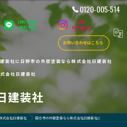
0120-005-514
LINEで簡単
公式
無料見積
Instagram
お問い合わせはこちら
建装社に
日野市の外壁塗装なら株式会社日建装社
株式会社日建装社
日建装社
株式会社日建装社
国立市の外壁塗装なら株式会社日建装社に