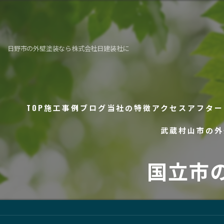
日野市の外壁塗装なら株式会社日建装社に
TOP
施工事例
ブログ
当社の特徴
アクセス
アフター
武蔵村山市の外
コラム
外壁塗装
国立市
防水工事
屋根工事
内装工事