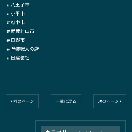
＃八王子市
＃小平市
＃府中市
＃武蔵村山市
＃日野市
＃塗装職人の店
＃日建装社
< 前のページ
一覧に戻る
次のページ >