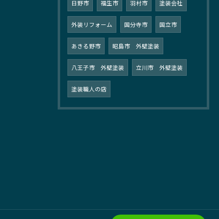
日野市
福生市
羽村市
塗装会社
外装リフォーム
国分寺市
国立市
あきる野市
昭島市 外壁塗装
八王子市 外壁塗装
立川市 外壁塗装
塗装職人の店