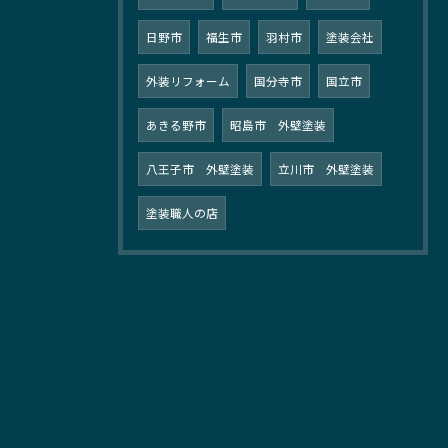
日野市
福生市
羽村市
塗装会社
外装リフォーム
国分寺市
国立市
あきる野市
昭島市 外壁塗装
八王子市 外壁塗装
立川市 外壁塗装
塗装職人の店