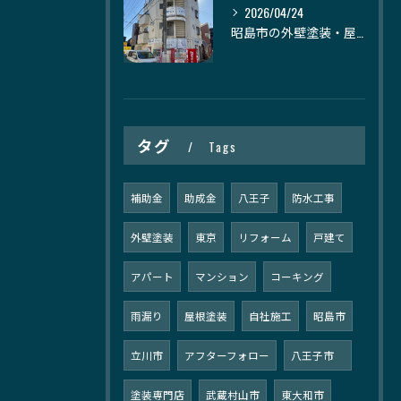
2026/04/24
昭島市の外壁塗装・屋根塗装｜株式会社日建装社
タグ
Tags
補助金
助成金
八王子
防水工事
外壁塗装
東京
リフォーム
戸建て
アパート
マンション
コーキング
雨漏り
屋根塗装
自社施工
昭島市
立川市
アフターフォロー
八王子市
塗装専門店
武蔵村山市
東大和市