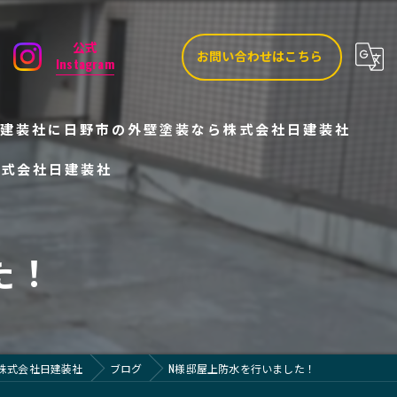
公式
お問い合わせはこちら
Instagram
建装社に
日野市の外壁塗装なら株式会社日建装社
株式会社日建装社
た！
株式会社日建装社
ブログ
N様邸屋上防水を行いました！