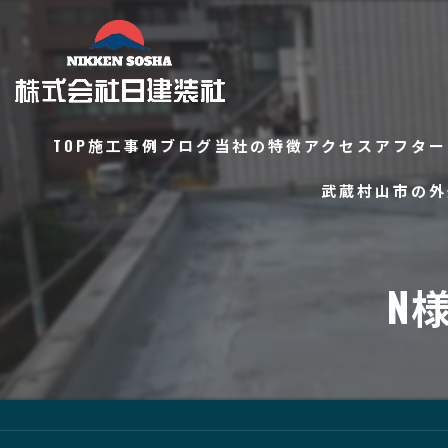
TOP
施工事例
ブログ
当社の特徴
アクセス
アフター
武蔵村山市の外
コラム
外壁塗装
防水工事
N
屋根工事
内装工事
タイル工事