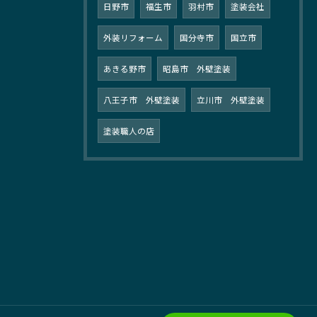
日野市
福生市
羽村市
塗装会社
外装リフォーム
国分寺市
国立市
あきる野市
昭島市 外壁塗装
八王子市 外壁塗装
立川市 外壁塗装
塗装職人の店