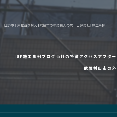
日野市｜屋根葺き替え | 昭島市の塗装職人の店 日建装社 | 施工事例
TOP
施工事例
ブログ
当社の特徴
アクセス
アフター
武蔵村山市の外
コラム
外壁塗装
防水工事
屋根工事
内装工事