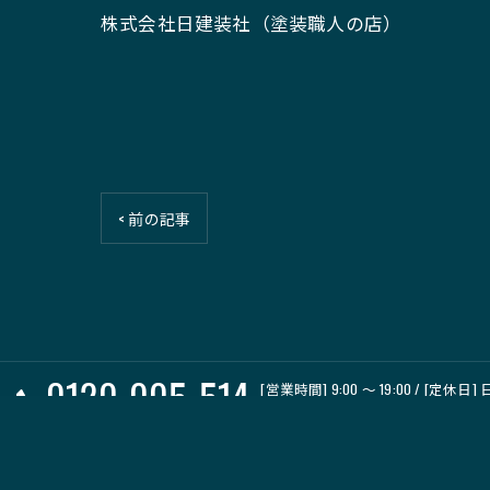
株式会社日建装社（塗装職人の店）
< 前の記事
0120-005-514
[営業時間] 9:00 〜 19:00 / [定休日]
※日曜日もお問い合わせ可能(0120-00
TOP
施工事例
ブログ
コラム
当社の特