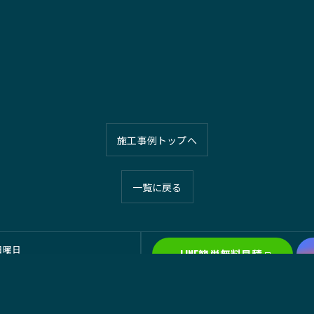
施工事例トップへ
一覧に戻る
 日曜日
LINE簡単無料見積
5-514へ)
徴
外壁塗装
防水工事
屋根工事
内装工事
タイル工事