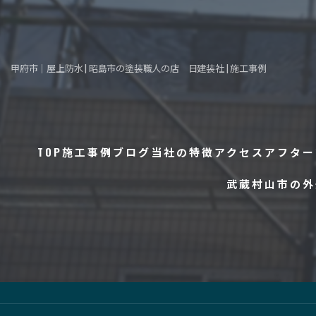
甲府市｜屋上防水 | 昭島市の塗装職人の店 日建装社 | 施工事例
TOP
施工事例
ブログ
当社の特徴
アクセス
アフター
武蔵村山市の外
コラム
外壁塗装
防水工事
屋根工事
内装工事